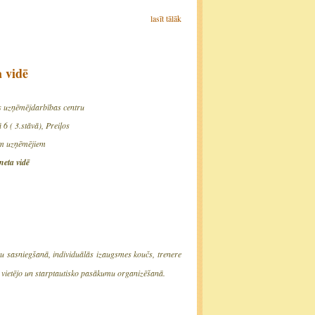
lasīt tālāk
 vidē
s uzņēmējdarbības centru
6 ( 3.stāvā), Preiļos
em uzņēmējiem
neta vidē
ķu sasniegšanā, individuālās izaugsmes koučs, trenere
vietējo un starptautisko pasākumu organizēšanā.