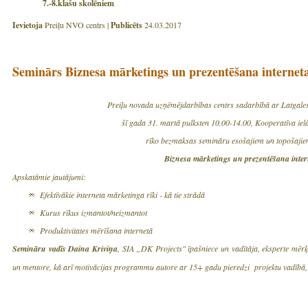
7.-8.klašu skolēniem
Ievietoja
Preiļu NVO centrs |
Publicēts
24.03.2017
Seminārs Biznesa mārketings un prezentēšana interneta
Preiļu novada uzņēmējdarbības centrs sadarbībā ar Latgale
šī gada 31. martā pulksten 10.00-14.00, Kooperatīva ielā 
rīko bezmaksas semināru esošajiem un topošaji
Biznesa mārketings un prezentēšana
inter
Apskatāmie jautājumi:
Efektīvākie interneta mārketinga rīki - kā tie strādā
Kurus rīkus izmantot/neizmantot
Produktivitates mērīšana internetā
Semināru vadīs Daina Kriviņa
, SIA „DK Projects" īpašniece un vadītāja, eksperte mēr
un mentore, kā arī motivācijas programmu autore ar 15+ gadu pieredzi projektu vadībā, 