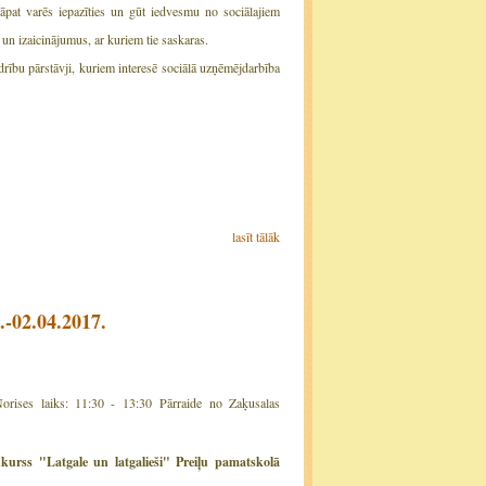
āpat varēs iepazīties un gūt iedvesmu no sociālajiem
 un izaicinājumus, ar kuriem tie saskaras.
edrību pārstāvji, kuriem interesē sociālā uzņēmējdarbība
lasīt tālāk
.-02.04.2017.
rises laiks: 11:30 - 13:30
Pārraide no Zaķusalas
kurss "Latgale un latgalieši" Preiļu pamatskolā