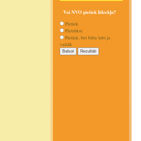
Vai NVO pietiek līdzekļu?
Pietiek
Pietrūkst.
Pietiek, bet būtu labi ja
vairāk