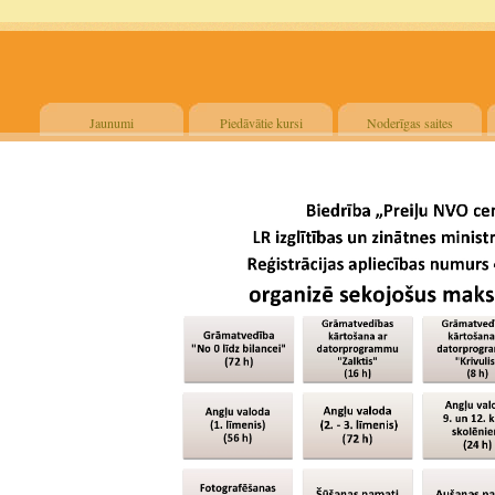
Jaunumi
Piedāvātie kursi
Noderīgas saites