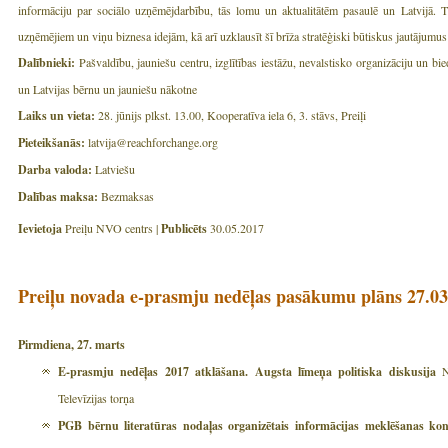
informāciju par sociālo uzņēmējdarbību, tās lomu un aktualitātēm pasaulē un Latvijā. T
uzņēmējiem un viņu biznesa idejām, kā arī uzklausīt šī brīža stratēģiski būtiskus jautājumus
Dalībnieki:
Pašvaldību, jauniešu centru, izglītības iestāžu, nevalstisko organizāciju un bi
un Latvijas bērnu un jauniešu nākotne
Laiks un vieta:
28. jūnijs plkst. 13.00, Kooperatīva iela 6, 3. stāvs, Preiļi
Pieteikšanās:
latvija@reachforchange.org
Darba valoda:
Latviešu
Dalības maksa:
Bezmaksas
Ievietoja
Preiļu NVO centrs |
Publicēts
30.05.2017
Preiļu novada e-prasmju nedēļas pasākumu plāns 27.03
Pirmdiena, 27. marts
E-prasmju nedēļas 2017 atklāšana. Augsta līmeņa politiska diskusija
No
Televīzijas torņa
PGB bērnu literatūras nodaļas organizētais informācijas meklēšanas kon