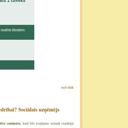
lasīt tālāk
drībai? Sociālais uzņēmējs
tīvu semināru
, kurā būs iespējams uzzināt vispārīgu