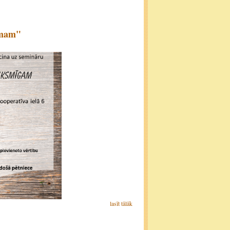
umam"
lasīt tālāk