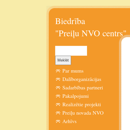
Biedrība
"Preiļu NVO centrs"
Par mums
Dalīborganizācijas
Sadarbības partneri
Pakalpojumi
Realizētie projekti
Preiļu novada NVO
Arhīvs