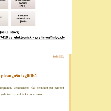
lasīt tālāk
pieaugušo izglītībā
s programmu departaments rīko semināru par personu
gada konkursa otrās kārtas ietvaros.