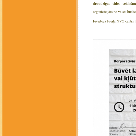
draudzīgas vides veidoša
organizācijām no valsts budž
Ievietoja
Preiļu NVO centrs 