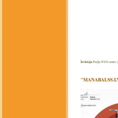
Ievietoja
Preiļu NVO centrs 
"MANABALSS.LV" a