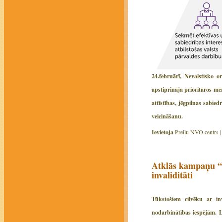
24.februārī, Nevalstisko
apstiprināja prioritāros m
attīstības, jēgpilnas sabie
veicināšanu.
Ievietoja
Preiļu NVO centrs 
Atklās kampaņu “D
invaliditāti
Tūkstošiem cilvēku ar in
nodarbinātības iespējām. L