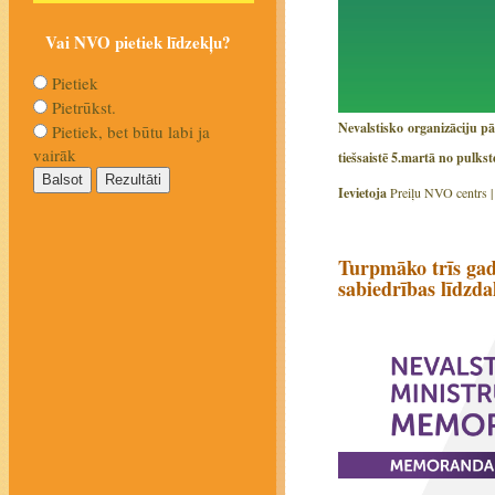
Vai NVO pietiek līdzekļu?
Pietiek
Pietrūkst.
Nevalstisko organizāciju pā
Pietiek, bet būtu labi ja
vairāk
tiešsaistē 5.martā no pulkst
Ievietoja
Preiļu NVO centrs 
Turpmāko trīs gad
sabiedrības līdzda