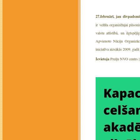
27.februārī, jau divpadsm
ir veltīta organizētajai pilso
valstu attīstībā, un ilgtspē
Apvienoto Nāciju Organizācij
iniciatīva aizsākās 2009. gadā
Ievietoja
Preiļu NVO centrs 