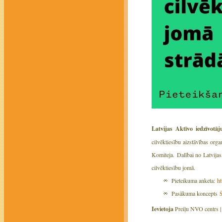
Latvijas Aktīvo iedzīvotāj
cilvēktiesību aizstāvības org
Komiteja. Dalībai no Latvijas 
cilvēktiesību jomā.
Pieteikuma anketa:
h
Pasākuma koncepts
Ievietoja
Preiļu NVO centrs 