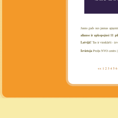
Jauns gads nes jaunas apņemša
alianse ir apkopojusi 11 pi
Latvijā!
Tas ir vienkārši - iz
Ievietoja
Preiļu NVO centrs 
<<
1
2
3
4
5
6