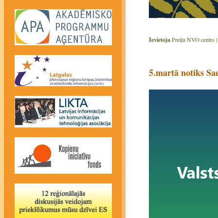
Ievietoja
Preiļu NVO centrs 
5.martā notiks S