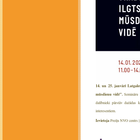
14. un 25. janvārī Latgales
mūsdienu vidē".
Semināru m
dalībnieki pārstāv dažādas 
interesentiem.
Ievietoja
Preiļu NVO centrs 