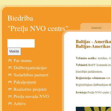
Biedrība
"Preiļu NVO centrs"
Jaunumi
Baltijas - Amerik
Baltijas-Amerika
Vebinārs notiks:
trešdien, 1
Par mums
Vebinārā
BAFF komanda izstās
Dalīborganizācijas
klausītāju jautājumiem.
Sadarbības partneri
Reģistrācija vebināram
šeit
Pakalpojumi
Reģistrētajiem dalībniekiem t
Realizētie projekti
Ievietoja
Preiļu NVO centrs 
Preiļu novada NVO
Arhīvs