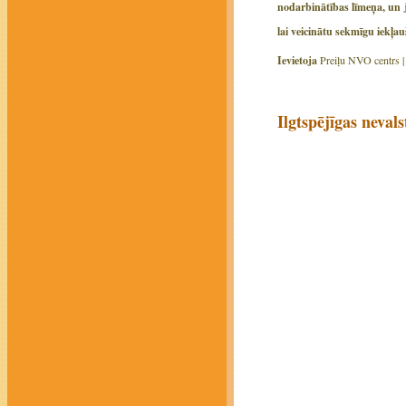
nodarbinātības līmeņa, un j
lai veicinātu sekmīgu iekļa
Ievietoja
Preiļu NVO centrs 
Ilgtspējīgas neval