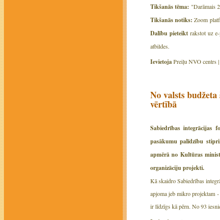
Tikšanās tēma:
"Darāmais 20
Tikšanās notiks:
Zoom platfo
Dalību pieteikt
rakstot uz e-
atbildes.
Ievietoja
Preiļu NVO centrs 
No valsts budžeta 
vērtībā
Sabiedrības integrācijas
pasākumu palīdzību stipri
apmērā no Kultūras ministr
organizāciju projekti.
Kā skaidro Sabiedrības integr
apjoma jeb mikro projektam - 
ir līdzīgs kā pērn. No 93 iesn