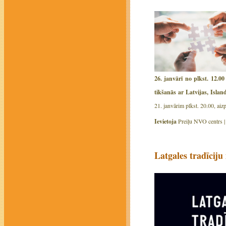
26. janvārī no plkst. 12.0
tikšanās ar Latvijas, Isla
21. janvārim plkst. 20.00, aiz
Ievietoja
Preiļu NVO centrs 
Latgales tradīciju 