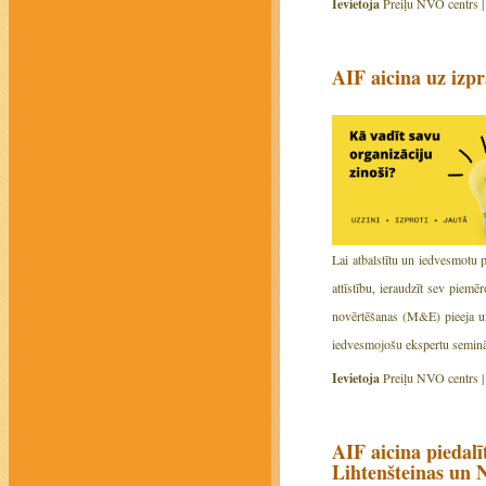
Ievietoja
Preiļu NVO centrs 
AIF aicina uz izp
Lai atbalstītu un iedvesmotu 
attīstību, ieraudzīt sev piemē
novērtēšanas (M&E) pieeja un 
iedvesmojošu ekspertu seminār
Ievietoja
Preiļu NVO centrs 
AIF aicina piedal
Lihtenšteinas un 