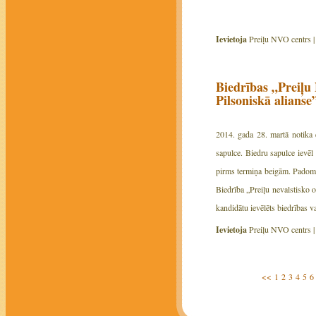
Ievietoja
Preiļu NVO centrs 
Biedrības „Preiļu 
Pilsoniskā alians
2014. gada 28. martā notika 
sapulce. Biedru sapulce ievēl
pirms termiņa beigām. Padomes
Biedrība „Preiļu nevalstisko 
kandidātu ievēlēts biedrības v
Ievietoja
Preiļu NVO centrs 
<<
1
2
3
4
5
6