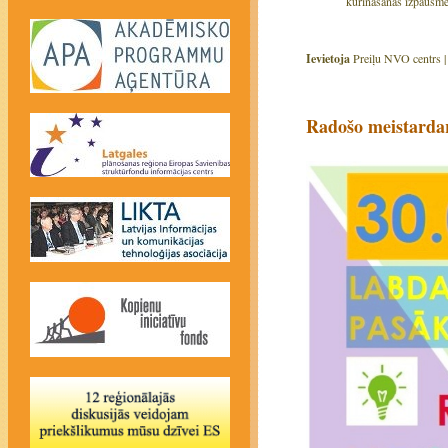
kurināšanas izpausmēm
Ievietoja
Preiļu NVO centrs 
Radošo meistardar