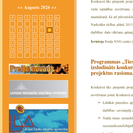
Konkursā tiks pieņemti proje
<<
Augusts 2026
>>
vielu izplatības novēršanu, 
mazināšanā, kā arī pilsonisk
P
O
T
C
P
S
Sv
1
2
Narkotiku rīcības plānā 2013
8
3
4
5
6
7
9
darbības: datu vākšana, aptau
10
11
12
13
14
15
16
Ievietoja
Preiļu NVO centrs 
17
18
19
20
21
22
23
24
25
26
27
28
29
30
31
Programmas „Tiesī
izsludināts konkur
projektus rasisma,
Konkursā tiks pieņemti proje
novēršanas jomā. Konkursā izda
Labākās pieredzes ap
darbības: savstarpēji
Naida runas uzraudz
rasismu/ksenofobiju/