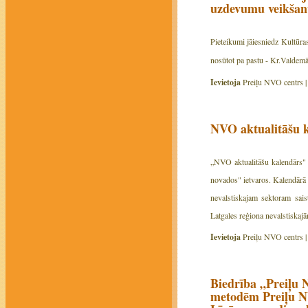
uzdevumu veikšanu
Pieteikumi jāiesniedz Kultūr
nosūtot pa pastu - Kr.Valdemā
Ievietoja
Preiļu NVO centrs 
NVO aktualitāšu 
„NVO aktualitāšu kalendārs" 
novados" ietvaros. Kalendārā 
nevalstiskajam sektoram sais
Latgales reģiona nevalstiskaj
Ievietoja
Preiļu NVO centrs 
Biedrība „Preiļu 
metodēm Preiļu NV