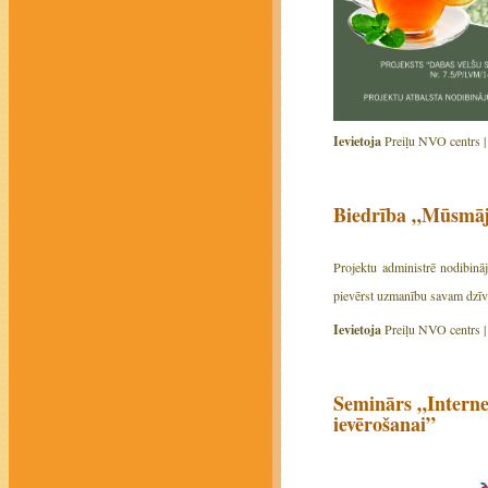
Ievietoja
Preiļu NVO centrs 
Biedrība „Mūsmāja
Projektu administrē nodibināj
pievērst uzmanību savam dzīve
Ievietoja
Preiļu NVO centrs 
Seminārs „Interne
ievērošanai”