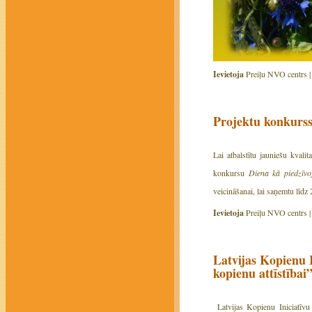
Ievietoja
Preiļu NVO centrs 
Projektu konkurss
Lai atbalstītu jauniešu kvali
konkursu
Diena kā piedzīv
veicināšanai, lai saņemtu līdz 
Ievietoja
Preiļu NVO centrs 
Latvijas Kopienu 
kopienu attīstībai
Latvijas Kopienu Iniciatīvu 