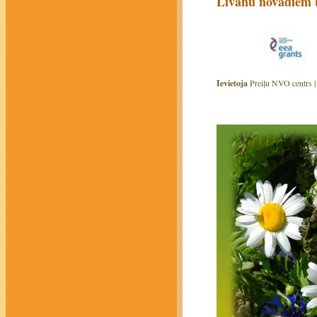
Līvānu novadiem b
Ievietoja
Preiļu NVO centrs 