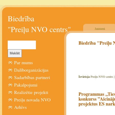
Biedrība
"Preiļu NVO centrs"
Jaunumi
Biedrība "Preiļu 
Par mums
Dalīborganizācijas
Sadarbības partneri
Ievietoja
Preiļu NVO centrs 
Pakalpojumi
Realizētie projekti
Programmas „Ties
konkurss ”Aicināju
Preiļu novada NVO
projektus ES nark
Arhīvs