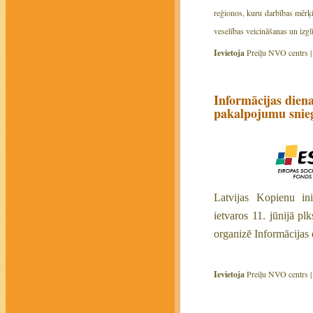
reģionos, kuru darbības mērķis
veselības veicināšanas un izgl
Ievietoja
Preiļu NVO centrs 
Informācijas dien
pakalpojumu snie
L
atvijas Kopienu i
ietvaros 11. jūnijā pl
organizē Informācijas
Ievietoja
Preiļu NVO centrs 