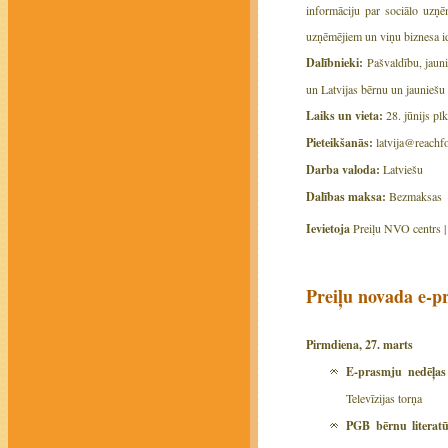
informāciju par sociālo uzņē
uzņēmējiem un viņu biznesa ide
Dalībnieki:
Pašvaldību, jaunie
un Latvijas bērnu un jauniešu
Laiks un vieta:
28. jūnijs plk
Pieteikšanās:
latvija@reachf
Darba valoda:
Latviešu
Dalības maksa:
Bezmaksas
Ievietoja
Preiļu NVO centrs 
Preiļu novada e-p
Pirmdiena, 27. marts
E-prasmju nedēļas 
Televīzijas torņa
PGB bērnu literatū