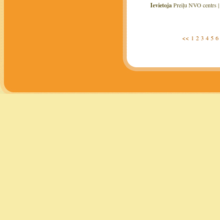
Ievietoja
Preiļu NVO centrs 
<<
1
2
3
4
5
6