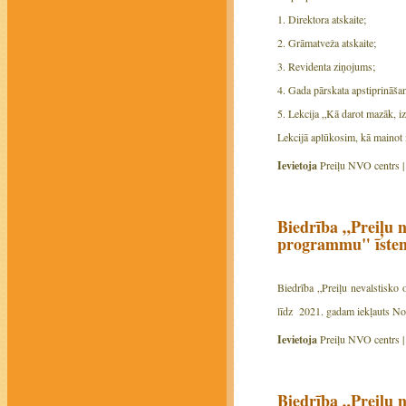
1. Direktora atskaite;
2. Grāmatveža atskaite;
3. Revidenta ziņojums;
4. Gada pārskata apstiprināša
5. Lekcija „Kā darot mazāk, iz
Lekcijā aplūkosim, kā mainot i
Ievietoja
Preiļu NVO centrs 
Biedrība „Preiļu n
programmu" īsten
Biedrība „Preiļu nevalstisko 
līdz 2021. gadam iekļauts Nod
Ievietoja
Preiļu NVO centrs 
Biedrība „Preiļu n