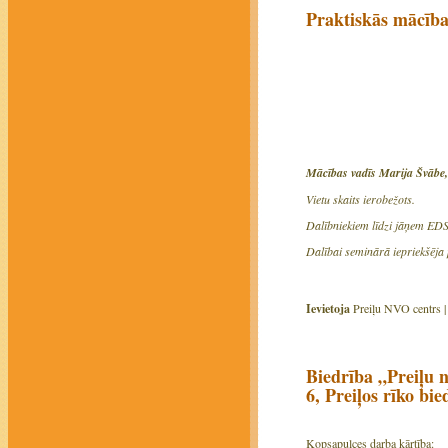
Praktiskās māc
Mācības vadīs Marija Švābe
Vietu skaits ierobežots.
Dalībniekiem līdzi jāņem EDS 
Dalībai seminārā iepriekšēja 
Ievietoja
Preiļu NVO centrs 
Biedrība „Preiļu n
6, Preiļos rīko bi
Kopsapulces darba kārtība: