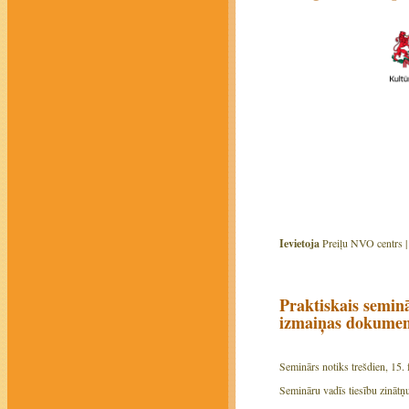
Ievietoja
Preiļu NVO centrs 
Praktiskais semin
izmaiņas dokumento
Seminārs notiks
trešd
ien,
15.
Semināru vadīs
tiesību zinātņ