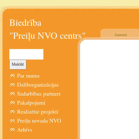
Biedrība
"Preiļu NVO centrs"
Jaunumi
Par mums
Dalīborganizācijas
Sadarbības partneri
Pakalpojumi
Realizētie projekti
Preiļu novada NVO
Arhīvs