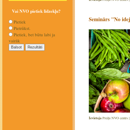
Vai NVO pietiek līdzekļu?
Seminārs "No ide
Pietiek
Pietrūkst.
Pietiek, bet būtu labi ja
vairāk
Ievietoja
Preiļu NVO centrs 