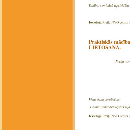
Dalībai seminārā iepriekšēja 
Ievietoja
Preiļu NVO centrs 
Praktiskās māc
LIETOŠANA.
Preiļu no
Vietu skaits ierobežots.
Dalībai seminārā iepriekšēja 
Ievietoja
Preiļu NVO centrs 