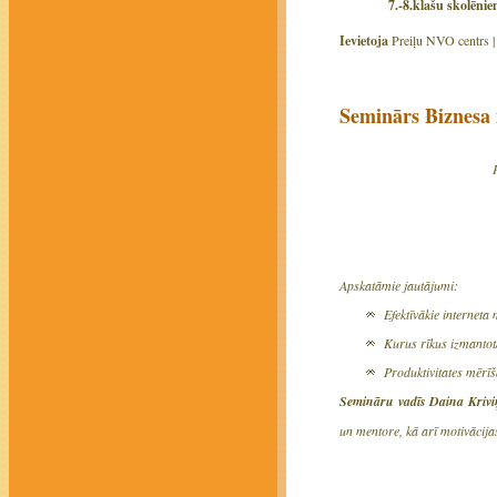
7.-8.klašu skolēni
Ievietoja
Preiļu NVO centrs 
Seminārs Biznesa 
Apskatāmie jautājumi:
Efektīvākie interneta 
Kurus rīkus izmantot
Produktivitates mērīš
Semināru vadīs Daina Krivi
un mentore, kā arī motivācij