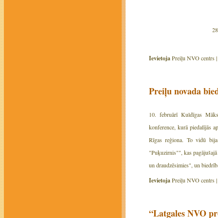
28
Ievietoja
Preiļu NVO centrs 
Preiļu novada bie
10. februārī Kuldīgas Māksl
konference, kurā piedalījās a
Rīgas reģiona. To vidū bija
"Puķuzirnis"", kas pagājušajā
un draudzēsimies", un biedrīb
Ievietoja
Preiļu NVO centrs 
“Latgales NVO pr