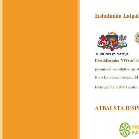
Izsludināta Latg
Dienvidlatgales NVO atbals
pilsoniskās sabiedrības inici
Kopā konkursam pieejami
24
Ievietoja
Preiļu NVO centrs 
ATBALSTA IES