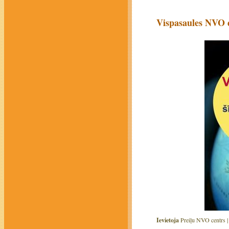
Vispasaules NVO 
Ievietoja
Preiļu NVO centrs 