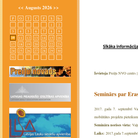
<<
Augusts 2026
>>
P
O
T
C
P
S
Sv
1
2
3
4
5
6
7
8
9
10
11
12
13
14
15
16
17
18
19
20
21
22
23
24
25
26
27
28
29
30
31
Ievietoja
Preiļu NVO centrs 
Seminārs par Eras
2017. gada 7. septembrī Val
mobilitātes projektu pieteiku
Semināra norises vieta:
Vaļņu
Laiks:
2017.gada 7.septembrī 