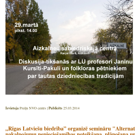
Ievietoja
Preiļu NVO centrs |
Publicēts
25.03.2014
„Rīgas Latviešu biedrība” organizē semināru "Alternatī
pakalpojumu nepieciešamības noteikšana, plānošana un i