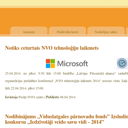
Jaunumi
Piedāvātie kursi
Noderīgas saites
Notiks ceturtais NVO tehnoloģiju laikmets
25.04.2014. no plkst. 9:30 līdz 15:00 biedrība „Latvijas Pilsoniskā alianse" sadarbī
organizācijas piedalīties konferencē „NVO tehnoloģiju laikmets 2014" norsies vieta: Zaļā i
līdz 22.04.2014. plkst 15:00.
Ievietoja
Preiļu NVO centrs |
Publicēts
08.04.2014
Nodibinājums „Viduslatgales pārnovadu fonds” Izsludi
konkursu „Iedzīvotāji veido savu vidi - 2014”