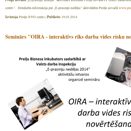
centrs". Detalizēta informācija par „E-prasmju nedēļas" aktivitātēm Preiļu novadā
www.prei
Ievietoja
Preiļu NVO centrs |
Publicēts
19.03.2014
Seminārs "OIRA - interaktīvs rīks darba vides risku n