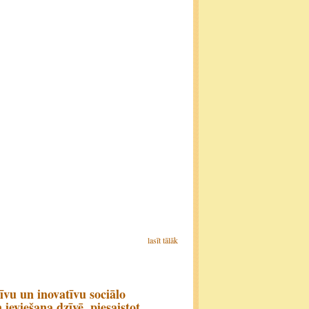
lasīt tālāk
vu un inovatīvu sociālo
eviešana dzīvē, piesaistot