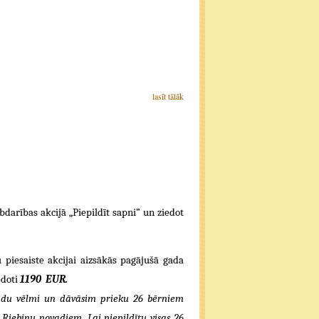
lasīt tālāk
abdarības akcijā „Piepildīt sapni” un ziedot
piesaiste akcijai aizsākās pagājušā gada
edoti
1190
EUR.
kādu vēlmi un dāvāsim prieku 26 bērniem
Riebiņu novadiem. Lai piepildītu visas 26