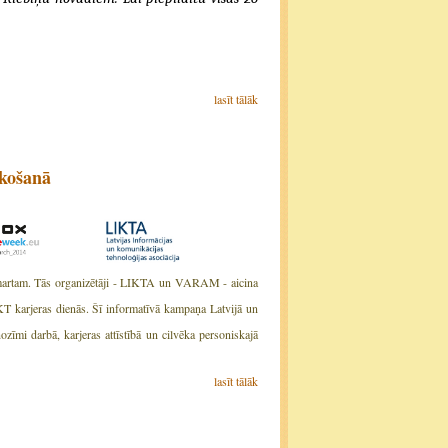
lasīt tālāk
īkošanā
0. martam. Tās organizētāji - LIKTA un VARAM - aicina
KT karjeras dienās. Šī informatīvā kampaņa Latvijā un
nozīmi darbā, karjeras attīstībā un cilvēka personiskajā
lasīt tālāk