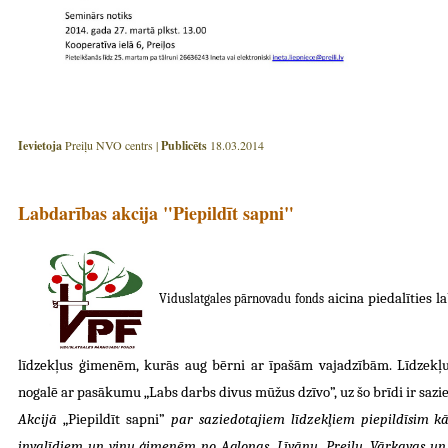
Ievietoja
Preiļu NVO centrs |
Publicēts
18.03.2014
Labdarības akcija "Piepildīt sapni"
aicina piedalīties l
V
i
d
uslatg
ales
pārnovadu
fond
s
līdzekļus ģimenēm, kurās aug bērni ar īpašām vajadzībām. Līdzekļu 
nogalē ar pasākumu „Labs darb
s divus mūžus dzīvo”, uz šo brīdi ir sazi
Akcijā
„Piepildīt sapni”
par saziedotajiem līdzekļiem piepildīsim 
invalīdiem un viņu ģimenēm no Aglonas, Līvānu, Preiļu, Vārkavas un 