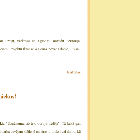
vānu, Preiļu, Vārkavas un Aglonas novadu teritorijā.
rīlim. Projektu finansē
Aglonas novada dome, Līvānu
lasīt tālāk
niekus!
rojektu "Uzņēmumu atvērto durvju nedēļa". Tā laikā gan
 darba devējam klātienē un atrastu praksi vai darbu, kā