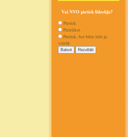
Vai NVO pietiek līdzekļu?
Pietiek
Pietrūkst.
Pietiek, bet būtu labi ja
vairāk