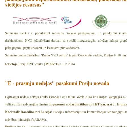
vietējos resursus"
Semināra mērķis ir popularizēt inovatīvu sociālo pakalpojumu un pasākumu ieviešan
darbiniekiem, NVO pārstāvjiem darbam ar sociāli mazaizsargāto cilvēku mērķa grupām,
pakalpojumu paplašināšanu un kvalitātes pilnveidošanu.
Seminārs notiks biedrības "Preiļu NVO centrs" telpās Kooperatīva ielā 6, Preiļos 9.,10. un 1
Ievietoja
Preiļu NVO centrs |
Publicēts
21.03.2014
"E - prasmju nedēļas" pasākumi Preiļu novadā
E-prasmju nedēļa Latvijā notiks Eiropas Get Online Week 2014 un Eiropas kampaņas e-Sk
veltīta divām galvenajām tēmām:
E-prasmes nodarbinātībai un IKT karjerai
un
E-pras
Nacionālie koordinatori Latvijā:
Latvijas Informācijas un komunikācijas tehnoloģijas a
attīstības ministrija (VARAM).
Preiļu novadā
„E-prasmju nedēļas" aktivitātes koordinē Preiļu novada IT centrs sadarbīb