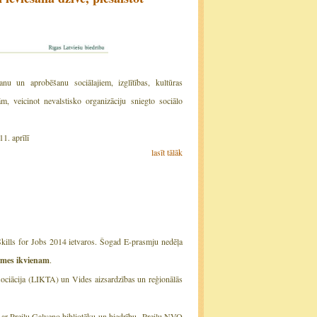
u un aprobēšanu sociālajiem, izglītības, kultūras
 veicinot nevalstisko organizāciju sniegto sociālo
1. aprīlī
lasīt tālāk
ills for Jobs 2014 ietvaros. Šogad E-prasmju nedēļa
mes ikvienam
.
sociācija (LIKTA) un Vides aizsardzības un reģionālās
ā ar Preiļu Galveno bibliotēku un biedrību „Preiļu NVO