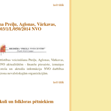
lasīt tālāk
na Preiļu, Aglonas, Vārkavas,
03/1/L/050/2014 NVO
tīstības veicināšana Preiļu, Aglonas, Vārkavas,
VO aktualitātēm - finanšu piesaiste, izmaiņas
stoša un aktuāla informācija NVO darbības
eģiona nevalstiskajām organizācijām.
lasīt tālāk
akuli un folkloras pētniekiem