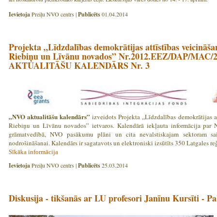
Ievietoja
Preiļu NVO centrs |
Publicēts
01.04.2014
Projekta „Līdzdalības demokrātijas attīstības veicināša
Riebiņu un Līvānu novados” Nr.2012.EEZ/DAP/MAC/2
AKTUALITĀŠU KALENDĀRS Nr. 3
„NVO aktualitāšu kalendārs”
izveidots Projekta „Līdzdalības demokrātijas at
Riebiņu un Līvānu novados” ietvaros. Kalendārā iekļauta informācija par N
grāmatvedībā, NVO pasākumu plāni un cita nevalstiskajam sektoram sai
nodrošināšanai. Kalendārs ir sagatavots un elektroniski izsūtīts 350 Latgales r
Sīkāka informācija
Ievietoja
Preiļu NVO centrs |
Publicēts
25.03.2014
Diskusija - tikšanās ar LU profesori Janīnu Kursīti - P