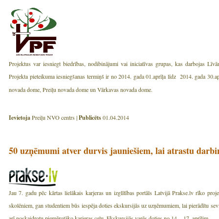
Projektus var iesniegt biedrības, nodibinājumi vai iniciatīvas grupas, kas darbojas Lī
Projekta pieteikuma iesniegšanas termiņš ir no 2014. gada 01.aprīļa līdz 2014. gada 30.ap
novada dome, Preiļu novada dome un Vārkavas novada dome.
Ievietoja
Preiļu NVO centrs |
Publicēts
01.04.2014
50 uzņēmumi atver durvis jauniešiem, lai atrastu darbi
Jau 7. gadu pēc kārtas lielākais karjeras un izglītības portāls Latvijā Prakse.lv rīko p
skolēniem, gan studentiem būs iespēja doties ekskursijās uz uzņēmumiem, lai pierādītu sevi
arī noskaidrotu piemērotāko karjeras ceļu. Ekskursijās varēs doties no 14. - 17. aprīlim.