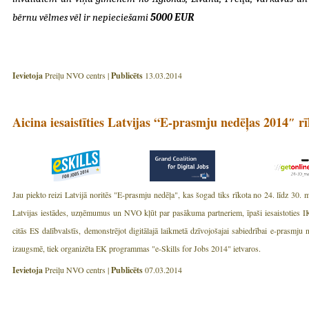
bērnu vēlmes vēl ir nepieciešami
5000 EUR
Ievietoja
Preiļu NVO centrs |
Publicēts
13.03.2014
Aicina iesaistīties Latvijas “E-prasmju nedēļas 2014″ r
Jau piekto reizi Latvijā noritēs "E-prasmju nedēļa", kas šogad tiks rīkota no 24. līdz 3
Latvijas iestādes, uzņēmumus un NVO kļūt par pasākuma partneriem, īpaši iesaistoties I
citās ES dalībvalstīs, demonstrējot digitālajā laikmetā dzīvojošajai sabiedrībai e-prasmju 
izaugsmē, tiek organizēta EK programmas "e-Skills for Jobs 2014" ietvaros.
Ievietoja
Preiļu NVO centrs |
Publicēts
07.03.2014