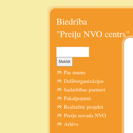
Biedrība
"Preiļu NVO centrs"
Par mums
Dalīborganizācijas
Sadarbības partneri
Pakalpojumi
Realizētie projekti
Preiļu novada NVO
Arhīvs