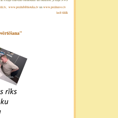
li.lv
,
www.preilubiblioteka.lv
un
www.preilunvo.lv
lasīt tālāk
ovērtēšana"