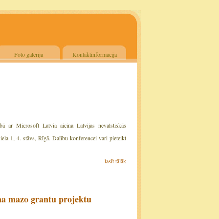
Foto galerija
Kontaktinformācija
bā ar Microsoft Latvia aicina Latvijas nevalstiskās
ela 1, 4. stāvs, Rīgā. Dalību konferencei vari pieteikt
lasīt tālāk
na mazo grantu projektu