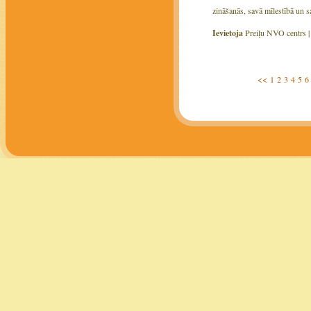
zināšanās, savā mīlestībā un sa
Ievietoja
Preiļu NVO centrs 
<<
1
2
3
4
5
6