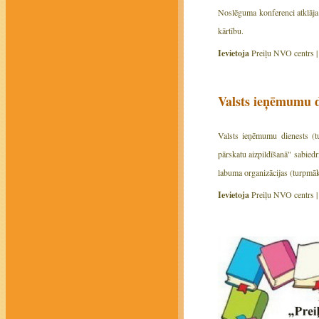
Noslēguma konferenci atklāja 
kārtību.
Ievietoja
Preiļu NVO centrs 
Valsts ieņēmumu d
Valsts ieņēmumu dienests (t
pārskatu aizpildīšanā" sabiedr
labuma organizācijas (turpmāk
Ievietoja
Preiļu NVO centrs 