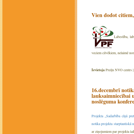
Vien dodot citiem
Labestība, la
veciem cilvēkiem, nelaimē n
Ievietoja
Preiļu NVO centrs 
16.decembrī notik
lauksaimniecībai
noslēguma konfer
Projekta „Sadarbība cīņā pre
notika projekta
starptautiskā
ar ziņojumiem par projekta lai