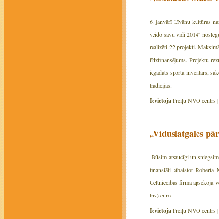
6. janvārī Līvānu kultūras n
veido savu vidi 2014'' noslē
realizēti 22 projekti. Maksim
līdzfinansējums. Projektu rez
iegādāts sporta inventārs, sak
tradīcijas.
Ievietoja
Preiļu NVO centrs 
„Viduslatgales pā
Būsim atsaucīgi un sniegsim s
finansiāli atbalstot Roberta
Celtniecības firma apsekoja v
trīs) euro.
Ievietoja
Preiļu NVO centrs 