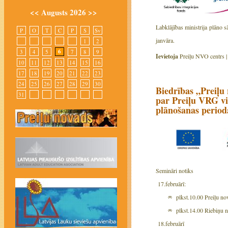
<<
Augusts 2026
>>
Labklājības ministrija plāno s
P
O
T
C
P
S
Sv
janvāra.
1
2
6
3
4
5
7
8
9
Ievietoja
Preiļu NVO centrs 
10
11
12
13
14
15
16
17
18
19
20
21
22
23
24
25
26
27
28
29
30
Biedrības „Preiļu
31
par Preiļu VRG vie
plānošanas period
Semināri notiks
17.februārī:
plkst.10.00 Preiļu no
plkst.14.00 Riebiņu 
18.februārī