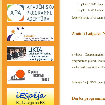
plkst.10.00 Preiļu no
plkst. 14.00 Preiļu n
Ievietoja
Preiļu NVO centrs 
Zināmi Latgales 
Biedrības
"Dienvidlatgale
programmas
projektu izvēr
iesniedza
67
projektus, savām 
Ievietoja
Preiļu NVO centrs 
Darba programmas 