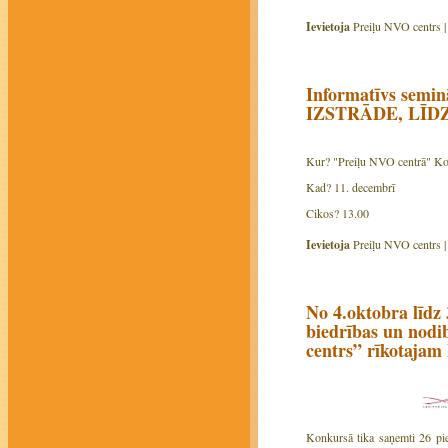
Ievietoja
Preiļu NVO centrs 
Informatīvs s
IZSTRĀDE, LĪD
Kur? "Preiļu NVO centrā" Koop
Kad? 11. decembrī
Cikos? 13.00
Ievietoja
Preiļu NVO centrs 
No 4.oktobra līdz
biedrības un nodi
centrs” rīkotajam
Konkursā tika saņemti 26 pie