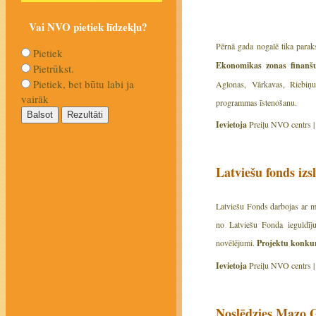
Vai NVO pietiek līdzekļu?
Pērnā gada nogalē tika paraks
Pietiek
Ekonomikas zonas finanšu
Pietrūkst.
Pietiek, bet būtu labi ja
Aglonas, Vārkavas, Riebiņ
vairāk
programmas īstenošanu.
Ievietoja
Preiļu NVO centrs 
Latviešu fonds iz
Latviešu Fonds darbojas ar mēr
no Latviešu Fonda ieguldīj
novēlējumi.
Projektu konkurs
Ievietoja
Preiļu NVO centrs 
Noslēdzies Mazo G