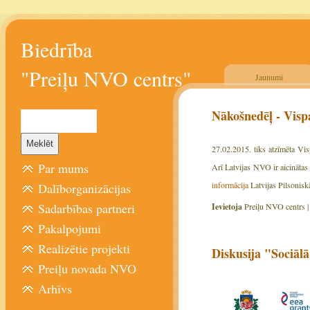
Biedrība
"Preiļu NVO centrs"
Jaunumi
Nākošnedēļ - Vis
27.02.2015. tiks atzīmēta Vis
Par mums
Arī Latvijas NVO ir aicinātas 
informācija
Latvijas Pilsoniskā
Dalīborganizācijas
Sadarbības partneri
Ievietoja
Preiļu NVO centrs 
Pakalpojumi
Realizētie projekti
Diskusija "Sociāl
Preiļu novada NVO
Arhīvs