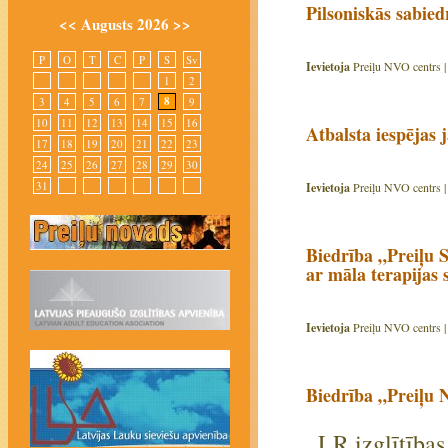
Pilsoniskās sabied
<<
Augusts 2026
>>
P
O
T
C
P
S
Sv
Ievietoja
Preiļu NVO centrs 
1
2
8
3
4
5
6
7
9
10
11
12
13
14
15
16
Atbalsta iespējas
17
18
19
20
21
22
23
24
25
26
27
28
29
30
31
Ievietoja
Preiļu NVO centrs 
Biedrība „Preiļu S
ar māla terapijas 
Ievietoja
Preiļu NVO centrs 
Biedrība „Preiļu 
LR izglītības