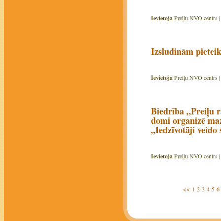
Ievietoja
Preiļu NVO centrs 
Izsludinām pietei
Ievietoja
Preiļu NVO centrs 
Biedrība „Preiļu 
domi organizē maz
„Iedzīvotāji veido
Ievietoja
Preiļu NVO centrs 
<<
1
2
3
4
5
6