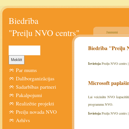
Biedrība
"Preiļu NVO centrs"
Jaunumi
Biedrība "Preiļu 
Ievietoja
Preiļu NVO centrs 
Par mums
Dalīborganizācijas
Microsoft papla
Sadarbības partneri
Pakalpojumi
Lai veicinātu NVO kapacitāt
Realizētie projekti
programmu NVO.
Preiļu novada NVO
Ievietoja
Preiļu NVO centrs 
Arhīvs