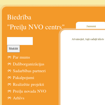
Biedrība
"Preiļu NVO centrs"
Jaunumi
Atvainojiet, šajā sadaļā teksts
Par mums
Dalīborganizācijas
Sadarbības partneri
Pakalpojumi
Realizētie projekti
Preiļu novada NVO
Arhīvs