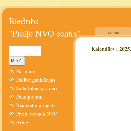
Biedrība
"Preiļu NVO centrs"
Jaunumi
Kalendārs : 2025.
Par mums
Dalīborganizācijas
Sadarbības partneri
Pakalpojumi
Realizētie projekti
Preiļu novada NVO
Arhīvs