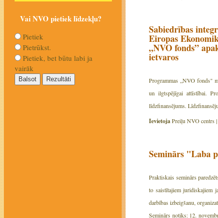
Vai NVO pietiek līdzekļu?
Sabiedrības integr
Pietiek
Eiropas Ekonomik
„NVO fonds” apak
Pietrūkst.
ietvaros
Pietiek, bet būtu labi ja
vairāk
Programmas „NVO fonds" mērķis
un ilgtspējīgai attīstībai.
līdzfinansējums. Līdzfinansē
Ievietoja
Preiļu NVO centrs 
Seminārs "Laba p
Praktiskais seminārs paredzēts
to saistītajiem juridiskajiem 
darbības izbeigšanu, organiza
Seminārs notiks: 12. novembrī