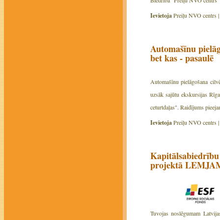
Biedrība "Preiļu NVO centrs" 
Ievietoja
Preiļu NVO centrs 
Automašīnu pielāg
bet kas - pasaulē
Automašīnu pielāgošana cilvē
uzsāk sajūtu ekskursijas Rīgas
ceturtdaļas". Raidījums pieeja
Ievietoja
Preiļu NVO centrs 
Kapitālsabiedrību
projektā LEMJ
Tuvojas noslēgumam Latvijas