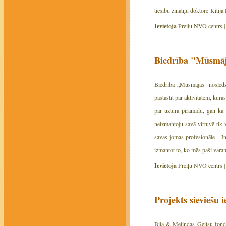
tiesību zinātņu doktore Kitija 
Ievietoja
Preiļu NVO centrs 
Biedrība "Mūsmāja
Biedrībā „Mūsmājas" noslēdzi
pastāstīt par aktivitātēm, ku
par uztura piramīdu, gan kā 
neizmantoju savā virtuvē tik 
savas jomas profesionāle - In
izmantot to, ko mēs paši vara
Ievietoja
Preiļu NVO centrs 
Projekts sieviešu 
Bila & Melindas Geitsu fonds 