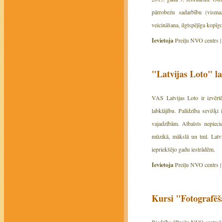
pārrobežu sadarbību (vismaz
veicināšana, ilgtspējīga kopī
Ievietoja
Preiļu NVO centrs 
"Latvijas Loto" 
VAS Latvijas Loto ir izvērtē
labklājību. Palīdzība sevišķ
vajadzībām. Atbalsts nepiecie
mūzikā, mākslā un tml. Latvi
iepriekšējo gadu iestrādēm.
Ievietoja
Preiļu NVO centrs 
Kursi "Fotografē