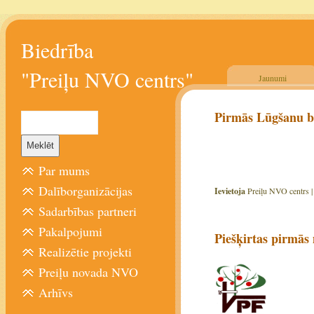
Biedrība
"Preiļu NVO centrs"
Jaunumi
Pirmās Lūgšanu b
Par mums
Dalīborganizācijas
Ievietoja
Preiļu NVO centrs 
Sadarbības partneri
Pakalpojumi
Piešķirtas pirmās
Realizētie projekti
Preiļu novada NVO
Arhīvs