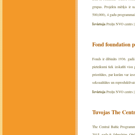
grupas. Projekta mērķis ir uz
500,000), 4 gadu programmai (
Ievietoja
Preiļu NVO centrs 
Fond foundation p
Fonds ir dibināts 1936. gadā
pieteikumi tiek izskatīti vis
prioritātes, par kurām var ies
seksualitātes un reproduktīvai
Ievietoja
Preiļu NVO centrs 
Tuvojas The Centr
The Central Baltic Program
2015. gada 9. februārim. Otr