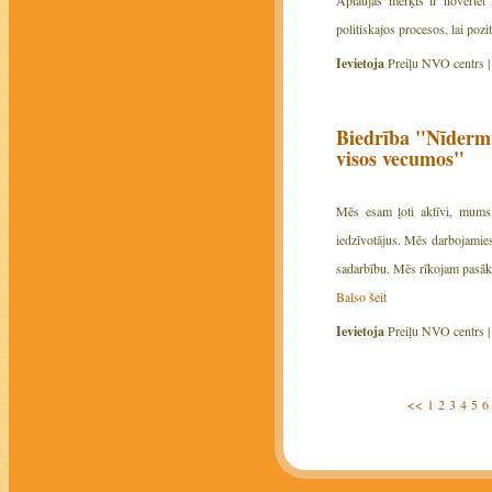
politiskajos procesos, lai pozi
Ievietoja
Preiļu NVO centrs 
Biedrība "Nīdermu
visos vecumos"
Mēs esam ļoti aktīvi, mums 
iedzīvotājus. Mēs darbojamies
sadarbību. Mēs rīkojam pasāku
Balso šeit
Ievietoja
Preiļu NVO centrs 
<<
1
2
3
4
5
6