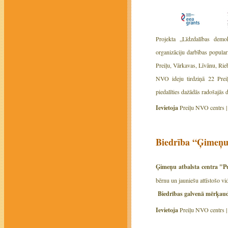
Projekta „Līdzdalības demok
organizāciju darbības popula
Preiļu, Vārkavas, Līvānu, Ri
NVO ideju tirdziņā 22 Preiļ
piedalīties dažādās radošajās d
Ievietoja
Preiļu NVO centrs 
Biedrība “Ģimeņu 
Ģimeņu atbalsta centra "P
bērnu un jauniešu attīstošo vid
Biedrības galvenā mērķaud
Ievietoja
Preiļu NVO centrs 