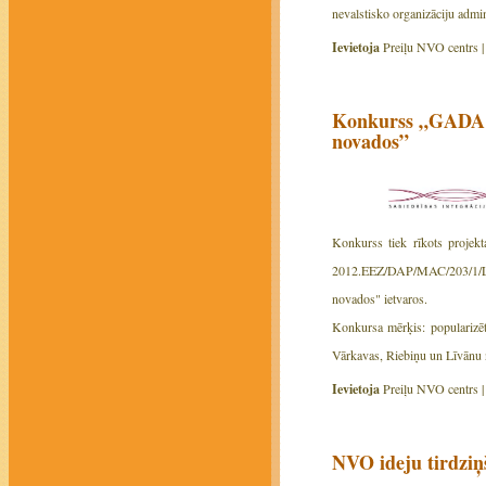
nevalstisko organizāciju admini
Ievietoja
Preiļu NVO centrs 
Konkurss „GADA 
novados”
Konkurss tiek rīkots projekt
2012.EEZ/DAP/MAC/203/1/L
novados" ietvaros.
Konkursa mērķis: popularizēt
Vārkavas, Riebiņu un Līvānu n
Ievietoja
Preiļu NVO centrs 
NVO ideju tirdziņš