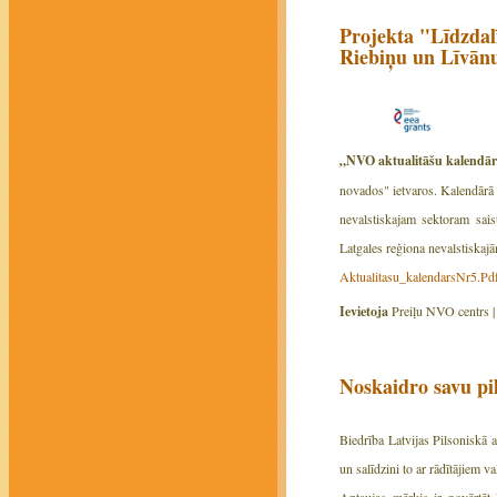
Projekta "Līdzdalī
Riebiņu un Līvānu
„NVO aktualitāšu kalendā
novados" ietvaros. Kalendārā 
nevalstiskajam sektoram sais
Latgales reģiona nevalstiskaj
Aktualitasu_kalendarsNr5.Pd
Ievietoja
Preiļu NVO centrs 
Noskaidro savu pil
Biedrība Latvijas Pilsoniskā a
un salīdzini to ar rādītājiem val
Aptaujas mērķis ir novērtēt 