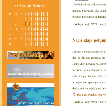
Nodibinājuma „Viduslatgale
<<
Augusts 2026
>>
mākslā. Stipendijas tiks izma
P
O
T
C
P
S
Sv
piedalās konkursos un teicam
1
2
Ievietoja
Preiļu NVO centrs 
6
3
4
5
7
8
9
10
11
12
13
14
15
16
17
18
19
20
21
22
23
Nācis klajā pētīj
24
25
26
27
28
29
30
31
Latvijas Pilsoniskā alianses 
dati un fiksētās izmaiņas p
skaits visās Latvijas pašvaldī
biedrību un nodibinājumu dar
(attiecībā pret kopējo NVO ska
no reģioniem (pieaugums vai 
darbā, lasi jauno pētījumu un d
Petijums_Parskats par 
Ievietoja
Preiļu NVO centrs 