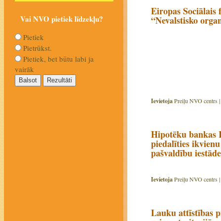
Eiropas Sociālais 
Vai NVO pietiek līdzekļu?
“Nevalstisko organ
Pietiek
Pietrūkst.
Pietiek, bet būtu labi ja
vairāk
Ievietoja
Preiļu NVO centrs 
Hipotēku bankas K
piedalīties ikvienu
pašvaldību iestād
Ievietoja
Preiļu NVO centrs 
Lauku attīstības 