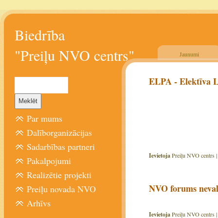
Biedrība
"Preiļu NVO centrs"
Jaunumi
ELPA - Elektīva L
Par mums
Dalīborganizācijas
Sadarbības partneri
Ievietoja
Preiļu NVO centrs 
Pakalpojumi
Realizētie projekti
NVO forums nevals
Preiļu novada NVO
Arhīvs
Ievietoja
Preiļu NVO centrs 