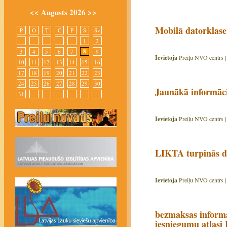
<<
Augusts 2026
>>
Mobilā datorklase 
P
O
T
C
P
S
Sv
1
2
8
3
4
5
6
7
9
Ievietoja
Preiļu NVO centrs 
10
11
12
13
14
15
16
17
18
19
20
21
22
23
24
25
26
27
28
29
30
Jaunākā informāc
31
Ievietoja
Preiļu NVO centrs 
LIKTA turpinās d
Ievietoja
Preiļu NVO centrs 
bezmaksas informat
iesniegumu atlasi