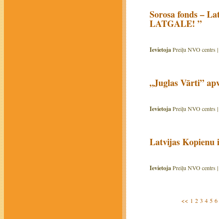
Sorosa fonds – La
LATGALE! ”
Ievietoja
Preiļu NVO centrs 
„Juglas Vārti” apv
Ievietoja
Preiļu NVO centrs 
Latvijas Kopienu 
Ievietoja
Preiļu NVO centrs 
<<
1
2
3
4
5
6