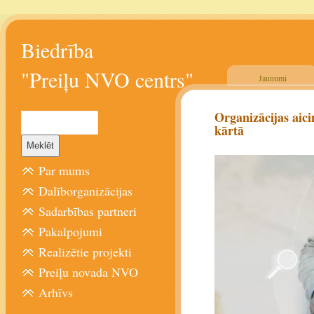
Biedrība
"Preiļu NVO centrs"
Jaunumi
Organizācijas aici
kārtā
Par mums
Dalīborganizācijas
Sadarbības partneri
Pakalpojumi
Realizētie projekti
Preiļu novada NVO
Arhīvs