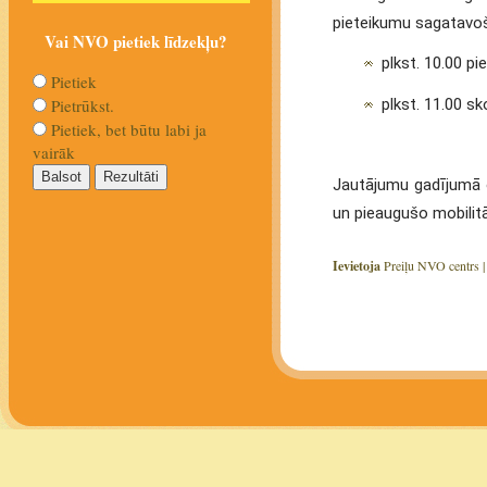
pieteikumu sagatavoš
Vai NVO pietiek līdzekļu?
plkst. 10.00 p
Pietiek
plkst. 11.00 s
Pietrūkst.
Pietiek, bet būtu labi ja
vairāk
Jautājumu gadījumā o
un pieaugušo mobilit
Ievietoja
Preiļu NVO centrs 