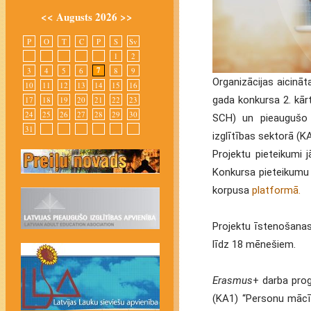
<<
Augusts 2026
>>
P
O
T
C
P
S
Sv
1
2
7
3
4
5
6
8
9
Organizācijas aicinā
10
11
12
13
14
15
16
gada konkursa 2. kār
17
18
19
20
21
22
23
24
25
26
27
28
29
30
SCH) un pieaugušo i
31
izglītības sektorā (
Projektu pieteikumi j
Konkursa pieteikumu 
korpusa
platformā.
Projektu īstenošanas
līdz 18 mēnešiem.
Erasmus
+ darba pro
(KA1) “Personu mācīb