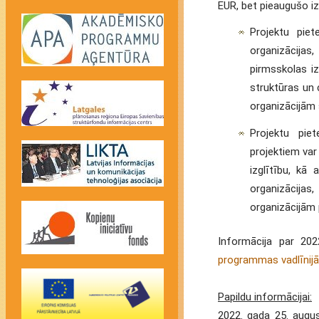
EUR, bet pieaugušo iz
Projektu piet
organizācijas
pirmsskolas iz
struktūras un 
organizācijām
Projektu pie
projektiem var
izglītību, kā 
organizācijas
organizācijām 
Informācija par 20
programmas vadlīnijā
Papildu informācijai:
2022. gada 25. augus