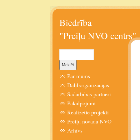
Biedrība
"Preiļu NVO centrs"
Par mums
Dalīborganizācijas
Sadarbības partneri
Pakalpojumi
Realizētie projekti
Preiļu novada NVO
Arhīvs