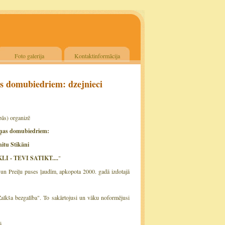
Foto galerija
Kontaktinformācija
as domubiedriem: dzejnieci
pās) organizē
iņas domubiedriem:
itu Stikāni
- TEVI SATIKT....
"
 un Preiļu puses ļaudīm, apkopota 2000. gadā izdotajā
lkša bezgalība". To sakārtojusi un vāku noformējusi
ā.