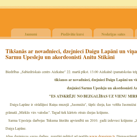
Jaunumi
Piedāvātie kursi
Noderīgas saites
Tikšanās ar novadnieci, dzejnieci Daigu Lapāni un viņ
Sarmu Upesleju un akordeonisti Anitu Stikāni
Biedrības „Sabiedriskais centrs Aizkalne" 22. martā plkst. 13.00 Aizkalnē (pamatskolas tel
tikšanos ar novadnieci, dzejnieci
Daigu Lapāni un v
dzejnieci Sarmu Upesleju un akordeonisti An
"ES ATSKRĒJU NO BEZGALĪBAS UZ VIENU MIRKLI 
Daiga Lapāne ir strādājusi Raiņa muzejā „Jasmuiža", tāpēc dzeja, kas veltīta Jasmuižai
grāmatā „Mirklis virs valodas". Tagad tiek kārtots otrais dzejas krājums.
Sarma Upesleja darbojas Tukuma literātu apvienībā un 2010. gadā izdevusi krājumu „Za
Daiga Lapāne.
Abas dzejnieces savus darbus regulāri publicē arī portāla
www.draugiem.lv
Dienasgrāmat