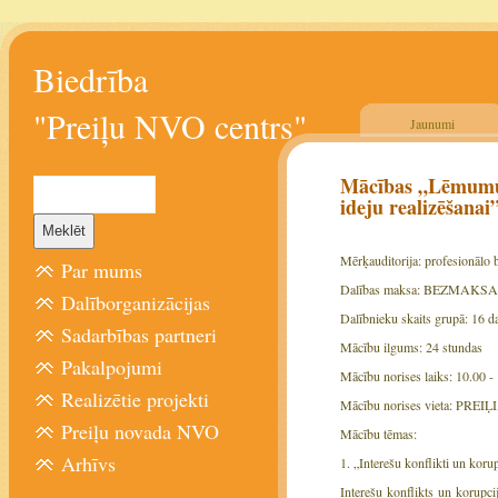
Biedrība
"Preiļu NVO centrs"
Jaunumi
Mācības „Lēmumu p
ideju realizēšanai
Mērķauditorija: profesionālo b
Par mums
Dalības maksa: BEZMAKS
Dalīborganizācijas
Dalībnieku skaits grupā: 16 da
Sadarbības partneri
Mācību ilgums: 24 stundas
Pakalpojumi
Mācību norises laiks: 10.00 - 1
Realizētie projekti
Mācību norises vieta: PREIĻI,
Preiļu novada NVO
Mācību tēmas:
Arhīvs
1. „Interešu konflikti un korupc
Interešu konflikts un korupcij