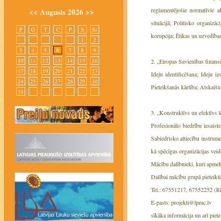
reglamentējošie normatīvie a
<<
Augusts 2026
>>
situācijā; Politisko organizā
P
O
T
C
P
S
Sv
korupcija; Ētikas un uzvedība
1
2
6
3
4
5
7
8
9
10
11
12
13
14
15
16
2. „Eiropas Savienības finansē
17
18
19
20
21
22
23
Ideju identificēšana; Ideju
24
25
26
27
28
29
30
Pieteikšanās kārtība; Atskaišu
31
3. „Konstruktīvs un efektīvs
Profesionālo biedrību iesaist
Sabiedrisko attiecību instrum
kā spēcīgas organizācijas veid
Mācību dalībnieki, kuri apme
Dalībai mācību grupā pieteikti
Tel.: 67551217, 67552252 (Rīg
E-pasts: projekti@lpmc.lv
sīkāka informācija un arī pie