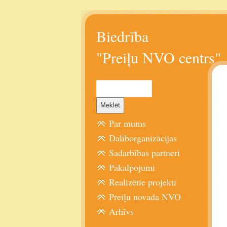
Biedrība
"Preiļu NVO centrs"
Par mums
Dalīborganizācijas
Sadarbības partneri
Pakalpojumi
Realizētie projekti
Preiļu novada NVO
Arhīvs