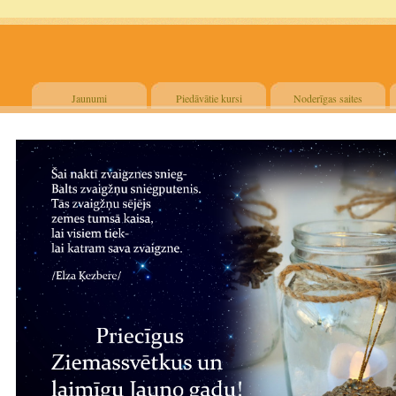
Jaunumi
Piedāvātie kursi
Noderīgas saites