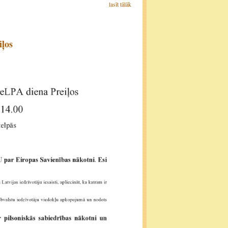
lasīt tālāk
iļos