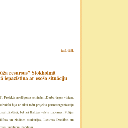
lasīt tālāk
mūža resursus” Stokholmā
epazīstina ar esošo situāciju
. Projekta noslēguma seminārs „Darba tirgus visiem,
bnieki bija ne tikai tādu projekta partnerorganizāciju
al pārstāvji, bet arī Baltijas valstu padomes, Polijas
glītības un zinātnes ministrijas, Lietuvas Drošības un
īgu institūciju pārstāvji.