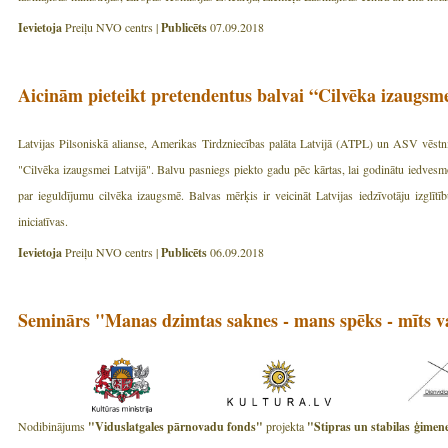
Ievietoja
Preiļu NVO centrs |
Publicēts
07.09.2018
Aicinām pieteikt pretendentus balvai “Cilvēka izaugsme
Latvijas Pilsoniskā alianse, Amerikas Tirdzniecības palāta Latvijā (ATPL) un ASV vēstn
"Cilvēka izaugsmei Latvijā". Balvu pasniegs piekto gadu pēc kārtas, lai godinātu iedves
par ieguldījumu cilvēka izaugsmē. Balvas mērķis ir veicināt Latvijas iedzīvotāju izglītību
iniciatīvas.
Ievietoja
Preiļu NVO centrs |
Publicēts
06.09.2018
Seminārs "Manas dzimtas saknes - mans spēks - mīts va
Nodibinājums
"Viduslatgales pārnovadu fonds"
projekta
"Stipras un stabilas ģimene