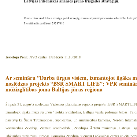
Ievietoja
Preiļu NVO centrs |
Publicēts
11.10.2018
Ar semināru ”Darba tirgus visiem, izmantojot ilgāka 
noslēdzas projekts “BSR SMART LIFE”; VPR seminārā i
mūžizglītības jomā Baltijas jūras reģionā
Šī gada 31. augustā noslēdzas Vidzemes plānošanas reģiona projekts „BSR SMART LIFE"
izmantojot ilgāka mūža resursus" notika Stokholmā, Baltijas valstu padomes telpās. Tā dalī
pārstāvji kā Šauļu Tirdzniecības, rūpniecības, un amatniecības kameras, Norden Internation
vēstniecības Zviedrijā, Ziemeļu arodbiedrību, Zviedrijas Ārlietu ministrijas, Latvijas Iz
labklājības ministrijas, Eiropas Komisijas Zviedrijā, Ziemeļu Labklājības centra un citu nozīm