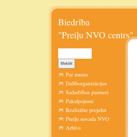
Biedrība
"Preiļu NVO centrs"
Par mums
Dalīborganizācijas
Sadarbības partneri
Pakalpojumi
Realizētie projekti
Preiļu novada NVO
Arhīvs