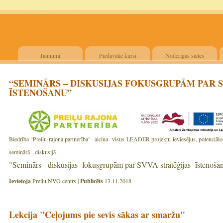
Jaunumi
Piedāvātie kursi
Noderīgas saites
“SEMINĀRS – DISKUSIJAS FOKUSGRUPĀM PAR 
ĪSTENOŠANU”
Biedrība "Preiļu rajona partnerība" aicina visus LEADER projektu ieviesējus, potenciālos p
seminārā - diskusijā
"Seminārs - diskusijas fokusgrupām par SVVA stratēģijas īstenoša
Ievietoja
Preiļu NVO centrs |
Publicēts
13.11.2018
Lekcija "Ceļojums pie sevis sākas ar smaržu"