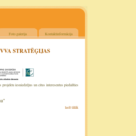
Foto galerija
Kontaktinformācija
SVVA STRATĒĢIJAS
rojektu iesniedzējus un citus interesentus piedalīties
nu"
lasīt tālāk