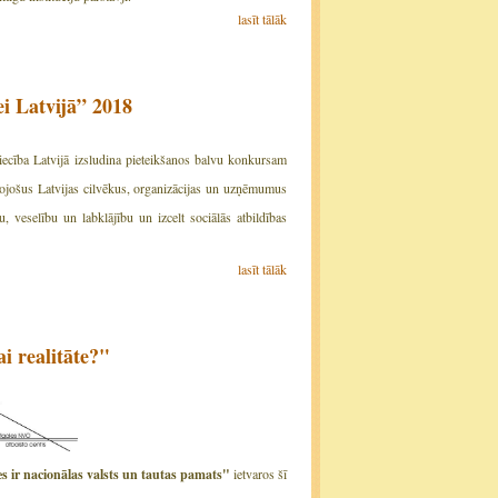
lasīt tālāk
i Latvijā” 2018
iecība Latvijā izsludina pieteikšanos balvu konkursam
mojošus Latvijas cilvēkus, organizācijas un uzņēmumus
, veselību un labklājību un izcelt sociālās atbildības
lasīt tālāk
i realitāte?"
s ir nacionālas valsts un tautas pamats"
ietvaros šī