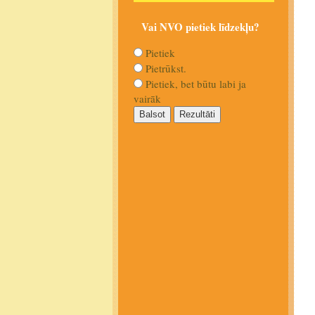
Vai NVO pietiek līdzekļu?
Pietiek
Pietrūkst.
Pietiek, bet būtu labi ja
vairāk