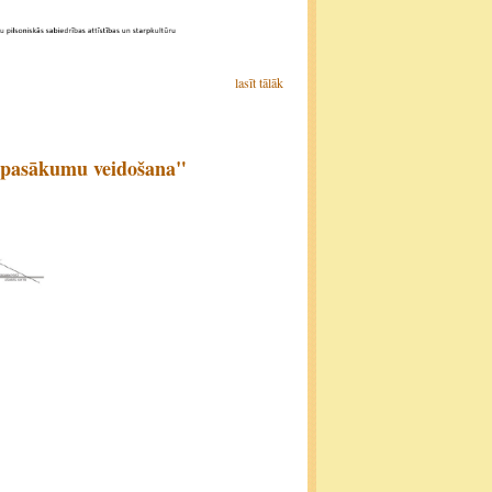
lasīt tālāk
s pasākumu veidošana"