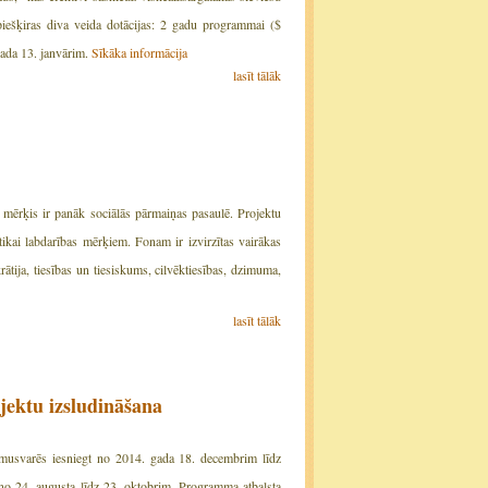
k piešķiras diva veida dotācijas: 2 gadu programmai ($
gada 13. janvārim.
Sīkāka informācija
lasīt tālāk
 mērķis ir panāk sociālās pārmaiņas pasaulē. Projektu
 tikai labdarības mērķiem. Fonam ir izvirzītas vairākas
rātija, tiesības un tiesiskums, cilvēktiesības, dzimuma,
lasīt tālāk
jektu izsludināšana
usvarēs iesniegt no 2014. gada 18. decembrim līdz
 no 24. augusta līdz 23. oktobrim. Programma atbalsta