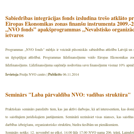
Sabiedrības integrācijas fonds izsludina trešo atklāto
Eiropas Ekonomikas zonas finanšu instrumenta 2009.-
„NVO fonds” apakšprogrammas „Nevalstisko organizā
ietvaros
Programmas „NVO fonds" mērķis ir veicināt pilsoniskās sabiedrības attīstību Latvijā un s
un ilgtspējīgai attīstībai. Programmas līdzfinansējumu veido Eiropas Ekonomikas zo
līdzfinansējums. Līdzfinansējuma saņēmējs nodrošina savu finansējumu vismaz 10% apmēr
Ievietoja
Preiļu NVO centrs |
Publicēts
06.11.2014
Seminārs "Laba pārvaldība NVO: vadības struktūra"
Praktiskais seminārs paredzēts tiem, kas jau aktīvi darbojas, kā arī interesentiem, kas dom
to saistītajiem juridiskajiem jautājumiem. Seminārā uzzināsiet visas nianses, kas saistītas
darbības izbeigšanu, organizatorisko struktūru, biedra tiesībām un pienākumiem.
Seminārs notiks: 12. novembrī no plkst. 14.00 līdz 17.00 NVO nama 206. telpā, Laimdotas 