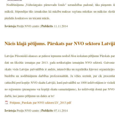
Nodibinājuma „Viduslatgales pārnovadu fonds" uzraudzības padomē, tika pieņemts l
mākslā. Stipendijas tiks izmaksātas kā mācību maksas segšana mūzikas un mākslas skolās 2
piedalās konkursos un teicami mācās.
Ievietoja
Preiļu NVO centrs |
Publicēts
11.11.2014
Nācis klajā pētījums. Pārskats par NVO sektoru Latvij
Latvijas Pilsoniskā alianses ar patiesu lepnumu nodod Jūsu ieskatam pētījumu Pārskats pa
dati un fiksētās izmaiņas par 2013. gada notikušajām izmaiņām NVO sektorā. Galvenie 
skaits visās Latvijas pašvaldībās ir audzis, intensīvāka un regulārāka kļuvusi organizāciju 
biedrību un nodibinājumu darbības profesionalitāti. Ja vēlies uzzināt, par cik procen
(attiecībā pret kopējo NVO skaitu Latvijā), kurā pašvaldībā uz 1000 iedzīvotājiem ir vislie
no reģioniem (pieaugums vai kopējā skaita samazinājums), ko iedzīvotāji domā par NVO da
darbā, lasi jauno pētījumu un dalies ar to!
Petijums_Parskats par NVO sektoru LV_2013.pdf
Ievietoja
Preiļu NVO centrs |
Publicēts
07.11.2014