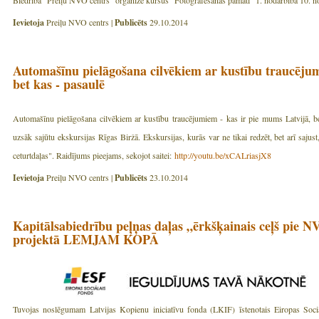
Biedrība "Preiļu NVO centrs" organizē kursus "Fotografēšanas pamati" 1. nodarbība 10. nov
Ievietoja
Preiļu NVO centrs |
Publicēts
29.10.2014
Automašīnu pielāgošana cilvēkiem ar kustību traucējum
bet kas - pasaulē
Automašīnu pielāgošana cilvēkiem ar kustību traucējumiem - kas ir pie mums Latvijā, be
uzsāk sajūtu ekskursijas Rīgas Biržā. Ekskursijas, kurās var ne tikai redzēt, bet arī sajust
ceturtdaļas". Raidījums pieejams, sekojot saitei:
http://youtu.be/xCALriasjX8
Ievietoja
Preiļu NVO centrs |
Publicēts
23.10.2014
Kapitālsabiedrību peļņas daļas „ērkšķainais ceļš pie 
projektā LEMJAM KOPĀ
Tuvojas noslēgumam Latvijas Kopienu iniciatīvu fonda (LKIF) īstenotais Eiropas Soci