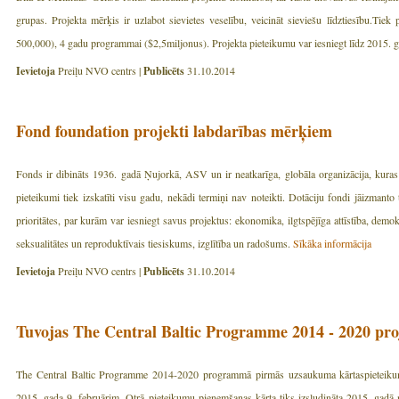
grupas. Projekta mērķis ir uzlabot sievietes veselību, veicināt sieviešu līdztiesību.Tie
500,000), 4 gadu programmai ($2,5miljonus). Projekta pieteikumu var iesniegt līdz 2015. 
Ievietoja
Preiļu NVO centrs |
Publicēts
31.10.2014
Fond foundation projekti labdarības mērķiem
Fonds ir dibināts 1936. gadā Ņujorkā, ASV un ir neatkarīga, globāla organizācija, kuras
pieteikumi tiek izskatīti visu gadu, nekādi termiņi nav noteikti. Dotāciju fondi jāizmanto
prioritātes, par kurām var iesniegt savus projektus: ekonomika, ilgtspējīga attīstība, demok
seksualitātes un reproduktīvais tiesiskums, izglītība un radošums.
Sīkāka informācija
Ievietoja
Preiļu NVO centrs |
Publicēts
31.10.2014
Tuvojas The Central Baltic Programme 2014 - 2020 pro
The Central Baltic Programme 2014-2020 programmā pirmās uzsaukuma kārtaspieteikum
2015. gada 9. februārim. Otrā pieteikumu pieņemšanas kārta tiks izsludināta 2015. gadā