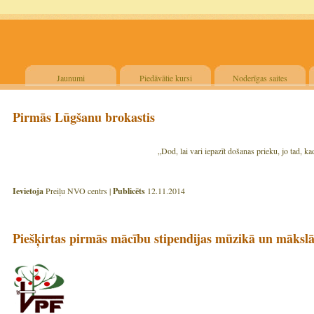
Jaunumi
Piedāvātie kursi
Noderīgas saites
Pirmās Lūgšanu brokastis
„Dod, lai vari iepazīt došanas prieku, jo tad, ka
H. D
Ievietoja
Preiļu NVO centrs |
Publicēts
12.11.2014
Piešķirtas pirmās mācību stipendijas mūzikā un māksl