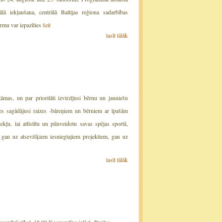
lā iekļaušana, centrālā Baltijas reģiona sadarbības
rmu var iepazīties
šeit
lasīt tālāk
āmas, un par prioritāti izvirzījusi bērnu un jauniešu
nes sagādājusi raizes -bāreņiem un bērniem ar īpašām
kļu, lai attīstītu un pilnveidotu savas spējas sportā,
 gan uz atsevišķiem iesniegtajiem projektiem, gan uz
lasīt tālāk