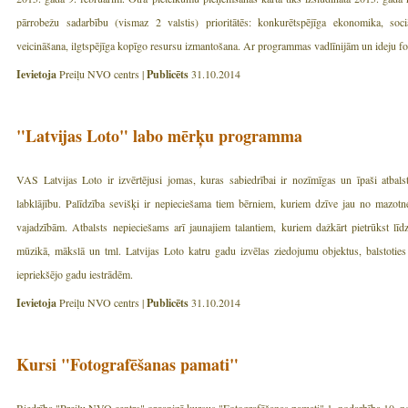
pārrobežu sadarbību (vismaz 2 valstis) prioritātēs: konkurētspējīga ekonomika, sociā
veicināšana, ilgtspējīga kopīgo resursu izmantošana. Ar programmas vadlīnijām un ideju fo
Ievietoja
Preiļu NVO centrs |
Publicēts
31.10.2014
"Latvijas Loto" labo mērķu programma
VAS Latvijas Loto ir izvērtējusi jomas, kuras sabiedrībai ir nozīmīgas un īpaši atbalst
labklājību. Palīdzība sevišķi ir nepieciešama tiem bērniem, kuriem dzīve jau no mazot
vajadzībām. Atbalsts nepieciešams arī jaunajiem talantiem, kuriem dažkārt pietrūkst līdze
mūzikā, mākslā un tml. Latvijas Loto katru gadu izvēlas ziedojumu objektus, balstoties
iepriekšējo gadu iestrādēm.
Ievietoja
Preiļu NVO centrs |
Publicēts
31.10.2014
Kursi "Fotografēšanas pamati"