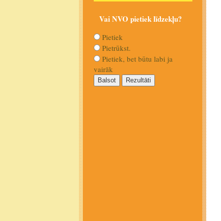
Vai NVO pietiek līdzekļu?
Pietiek
Pietrūkst.
Pietiek, bet būtu labi ja
vairāk