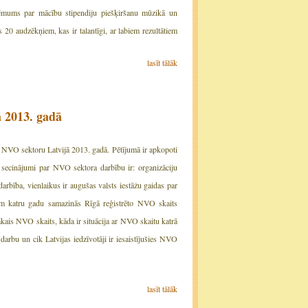
ēmums par mācību stipendiju piešķiršanu mūzikā un
0 audzēkņiem, kas ir talantīgi, ar labiem rezultātiem
lasīt tālāk
ā 2013. gadā
r NVO sektoru Latvijā 2013. gadā. Pētījumā ir apkopoti
secinājumi par NVO sektora darbību ir: organizāciju
darbība, vienlaikus ir augušas valsts iestāžu gaidas par
tiem katru gadu samazinās Rīgā reģistrēto NVO skaits
lākais NVO skaits, kāda ir situācija ar NVO skaitu katrā
rbu un cik Latvijas iedzīvotāji ir iesaistījušies NVO
lasīt tālāk