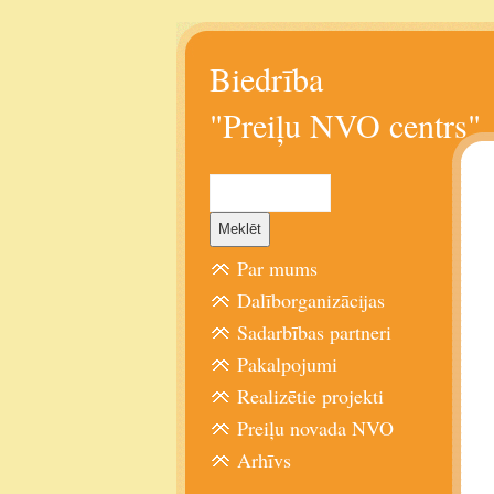
Biedrība
"Preiļu NVO centrs"
Par mums
Dalīborganizācijas
Sadarbības partneri
Pakalpojumi
Realizētie projekti
Preiļu novada NVO
Arhīvs