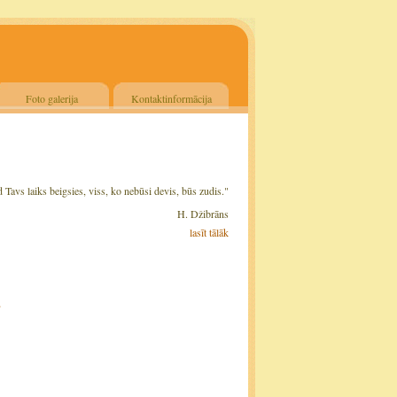
Foto galerija
Kontaktinformācija
d Tavs laiks beigsies, viss, ko nebūsi devis, būs zudis."
žibrāns
lasīt tālāk
ā