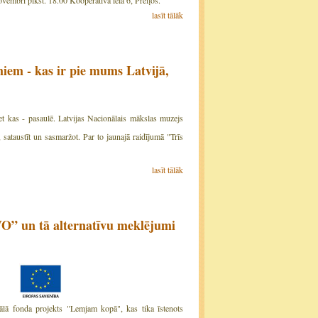
embrī plkst. 18.00 Kooperatīva ielā 6, Preiļos.
lasīt tālāk
iem - kas ir pie mums Latvijā,
t kas - pasaulē. Latvijas Nacionālais mākslas muzejs
, sataustīt un sasmaržot. Par to jaunajā raidījumā "Trīs
lasīt tālāk
NVO” un tā alternatīvu meklējumi
ālā fonda projekts "Lemjam kopā", kas tika īstenots