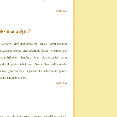
lasīt tālāk
ēks manā šķīvī”
Ziedot.lv, kura dalībniece biju arī es. Gribu nedaudz
u uzzināju lekcijās „Ko liekam uz šķīvja". Uzzināju gan
uzturvērtību un vitamīnus. Mani pārsteidza tas, ka es
audu tik plašo pielietošanu. Nodarbības vadīja zinoša,
cijas, gan receptes un padomi kā lietderīgi un pareizi
eltot tam daudz laika.
lasīt tālāk
us, kas efektīvi sasniedz visneaizsargātākās sieviešu