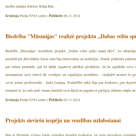
tiesību zinātņu doktore Kitija Bite.
Ievietoja
Preiļu NVO centrs |
Publicēts
06.11.2014
Biedrība "Mūsmājas" realizē projektu „Dabas velšu sp
Biedrībā „Mūsmājas" noslēdzies projekts „Dabas velšu spēks manā šķīvī", ko atbalstīja 
pastāstīt par aktivitātēm, kuras man bija interesantas un noderīgas. Daudz praktisku padom
par uztura piramīdu, gan kā labāk sagatavot pārtikas produktus, lai tie saglabātu savu 
neizmantoju savā virtuvē tik veselīgus un vajadzīgus produktus - vienkārši nezinot šo gr
savas jomas profesionāle - Ināra Liepiņa. Nodarbību laikā bija gan konkursi, gan degustā
izmantot to, ko mēs paši varam izaudzēt savā dārzā un pagatavot garšīgus ēdienus mājās nev
Ievietoja
Preiļu NVO centrs |
Publicēts
03.11.2014
Projekts sieviešu iespēju un veselības uzlabošanai
Bila & Melindas Geitsu fonds izsludina projektu konkursu, lai rastu inovatīvus risinājum