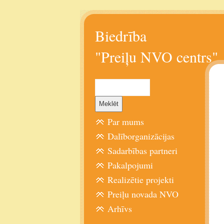
Biedrība
"Preiļu NVO centrs"
Par mums
Dalīborganizācijas
Sadarbības partneri
Pakalpojumi
Realizētie projekti
Preiļu novada NVO
Arhīvs