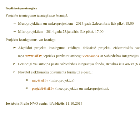
Projektu iesniegumu iesniegšana
Projektu iesniegumu iesniegšanas termiņš:
Mecoprojektiem un makroprojektiem - 2013.gada 2.decembris līdz plkst.18.00
Mikroprojektiem - 2014.gada 23.janvāris līdz plkst. 17.00
Projektu iesniegumus var iesniegt:
Aizpildot projekta iesnieguma veidlapu tiešsaistē projektu elektroniskās va
lapā
www.sif.lv
, iepriekš parakstot attiecīgu
vienošanos
ar Sabiedrības integrācijas
Personīgi vai sūtot pa pastu Sabiedrības integrācijas fondā, Brīvības iela 40-39 (6
Nosūtot elektroniska dokumenta formā uz e-pastu:
mic@sif.lv
(mikroprojektus);
projekti@sif.lv
(mecoprojektus un makroprojektus).
Ievietoja
Preiļu NVO centrs |
Publicēts
11.10.2013