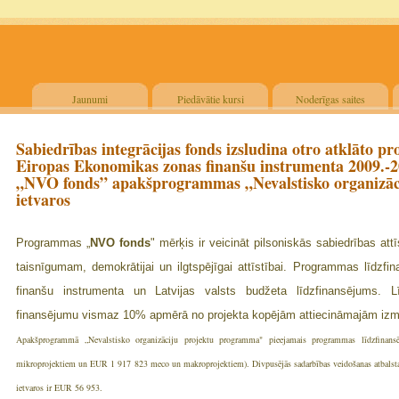
Jaunumi
Piedāvātie kursi
Noderīgas saites
Sabiedrības integrācijas fonds izsludina otro atklāto 
Eiropas Ekonomikas zonas finanšu instrumenta 2009.-
„NVO fonds” apakšprogrammas „Nevalstisko organizā
ietvaros
Programmas „
NVO fonds
" mērķis ir veicināt pilsoniskās sabiedrības attī
taisnīgumam, demokrātijai un ilgtspējīgai attīstībai. Programmas līdz
finanšu instrumenta un Latvijas valsts budžeta līdzfinansējums. 
finansējumu vismaz 10% apmērā no projekta kopējām attiecināmajām iz
Apakšprogrammā „Nevalstisko organizāciju projektu programma" pieejamais programmas līdzfinan
mikroprojektiem un EUR 1 917 823 meco un makroprojektiem). Divpusējās sadarbības veidošanas atbalsta
ietvaros ir EUR 56 953.