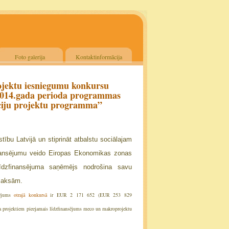
Foto galerija
Kontaktinformācija
projektu iesniegumu konkursu
2014.gada perioda programmas
ciju projektu programma”
stību Latvijā un stiprināt atbalstu sociālajam
finansējumu veido Eiropas Ekonomikas zonas
Līdzfinansējuma saņēmējs nodrošina savu
maksām.
sējums
otrajā konkursā
ir EUR 2 171 652 (EUR 253 829
 projektiem pieejamais līdzfinansējums meco un makroprojektu