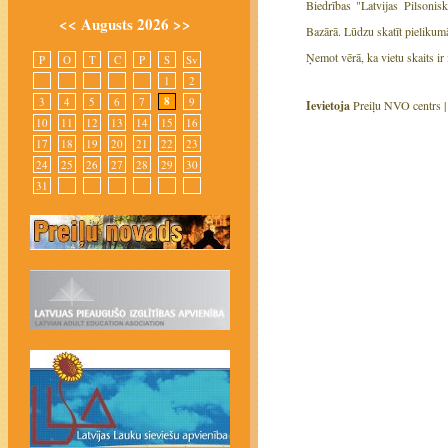
Biedrības "Latvijas Pilsonis
<<
Augusts 2026
>>
Bazārā. Lūdzu skatīt pieliku
Ņemot vērā, ka vietu skaits ir
P
O
T
C
P
S
Sv
1
2
8
3
4
5
6
7
9
Ievietoja
Preiļu NVO centrs 
10
11
12
13
14
15
16
17
18
19
20
21
22
23
24
25
26
27
28
29
30
31