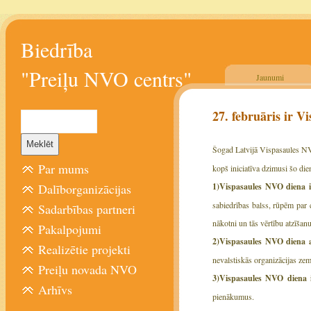
Biedrība
"Preiļu NVO centrs"
Jaunumi
27. februāris ir 
Šogad Latvijā Vispasaules N
Par mums
kopš iniciatīva dzimusi šo di
Dalīborganizācijas
1)Vispasaules NVO diena i
sabiedrības balss, rūpēm par
Sadarbības partneri
nākotni un tās vērtību atzīšanu
Pakalpojumi
2)Vispasaules NVO diena ap
Realizētie projekti
nevalstiskās organizācijas ze
Preiļu novada NVO
3)Vispasaules NVO diena 
Arhīvs
pienākumus.