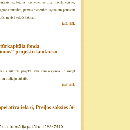
turālais mantojums, kas ietver ne tikai māksliniecisko,
ģiona attīstībai, pamats piederības sajūtai un patiesam
ošs, nevis šķelošs faktors.
lasīt tālāk
ltūrkapitāla fonda
onos“ projektu konkursu
ursus kultūras projektu atbalstam reģionos un sniegt
un tradīciju attīstību.
lasīt tālāk
eratīva ielā 6, Preiļos sāksies 36
īkāka informācija pa tālruni 29287410