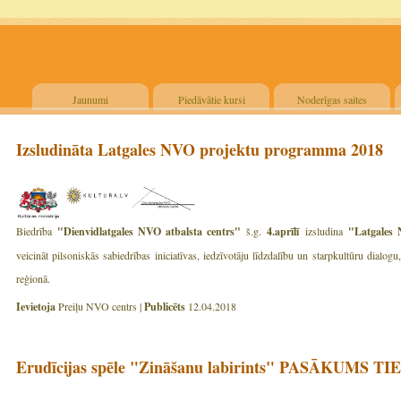
Jaunumi
Piedāvātie kursi
Noderīgas saites
Izsludināta Latgales NVO projektu programma 2018
Biedrība
"Dienvidlatgales NVO atbalsta centrs"
š.g.
4.aprīlī
izsludina
"Latgales
veicināt pilsoniskās sabiedrības iniciatīvas, iedzīvotāju līdzdalību un starpkultūru dialo
reģionā.
Ievietoja
Preiļu NVO centrs |
Publicēts
12.04.2018
Erudīcijas spēle "Zināšanu labirints" PASĀKUMS 