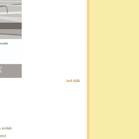
lasīt tālāk
s iestāde
0593