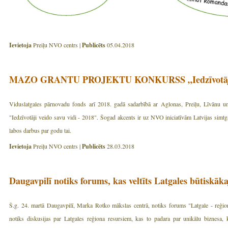
Ievietoja
Preiļu NVO centrs |
Publicēts
05.04.2018
MAZO GRANTU PROJEKTU KONKURSS „Iedzīvotāji ve
Viduslatgales pārnovadu fonds arī 2018. gadā sadarbībā ar Aglonas, Preiļu, Līvānu u
"Iedzīvotāji veido savu vidi - 2018". Šogad akcents ir uz NVO iniciatīvām Latvijas simtg
labos darbus par godu tai.
Ievietoja
Preiļu NVO centrs |
Publicēts
28.03.2018
Daugavpilī notiks forums, kas veltīts Latgales būtiskāka
Š.g. 24. martā Daugavpilī, Marka Rotko mākslas centrā, notiks forums "Latgale - reģion
notiks diskusijas par Latgales reģiona resursiem, kas to padara par unikālu biznesa, 