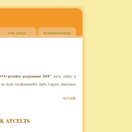
Foto galerija
Kontaktinformācija
 NVO projektu programmu 2018"
, kuras mērķis ir
gu, tai skaitā mazākumtautību darbu Latgales plānošanas
lasīt tālāk
TIEK ATCELTS