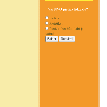
Vai NVO pietiek līdzekļu?
Pietiek
Pietrūkst.
Pietiek, bet būtu labi ja
vairāk