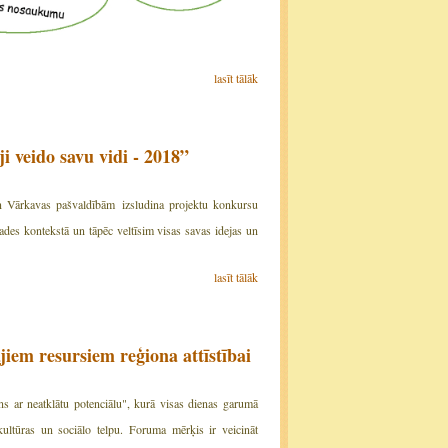
lasīt tālāk
ido savu vidi - 2018”
n Vārkavas pašvaldībām izsludina projektu konkursu
ades kontekstā un tāpēc veltīsim visas savas idejas un
lasīt tālāk
jiem resursiem reģiona attīstībai
s ar neatklātu potenciālu", kurā visas dienas garumā
kultūras un sociālo telpu. Foruma mērķis ir veicināt