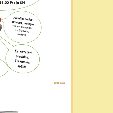
lasīt tālāk