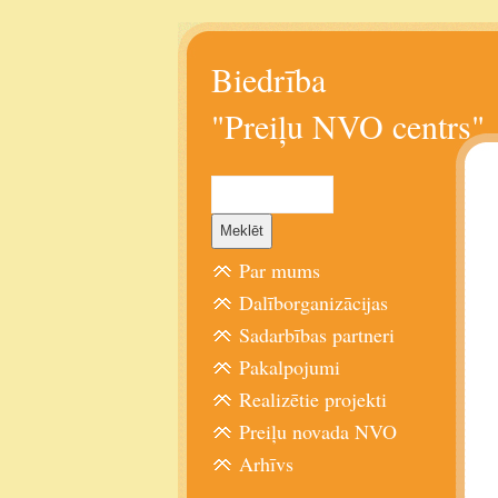
Biedrība
"Preiļu NVO centrs"
Par mums
Dalīborganizācijas
Sadarbības partneri
Pakalpojumi
Realizētie projekti
Preiļu novada NVO
Arhīvs