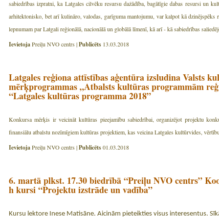
sabiedrības izpratni, ka Latgales cilvēku resursu dažādība, bagātīgie dabas resursi un kul
arhitektonisko, bet arī kulināro, valodas, garīguma mantojumu, var kalpot kā dzinējspēks re
lepnumam par Latgali reģionālā, nacionālā un globālā līmenī, kā arī - kā sabiedrības saliedēj
Ievietoja
Preiļu NVO centrs |
Publicēts
13.03.2018
Latgales reģiona attīstības aģentūra izsludina Valsts ku
mērķprogrammas „Atbalsts kultūras programmām reģi
“Latgales kultūras programma 2018”
Konkursa mērķis ir veicināt kultūras pieejamību sabiedrībai, organizējot projektu konk
finansiālu atbalstu nozīmīgiem kultūras projektiem, kas veicina Latgales kultūrvides, vērtību 
Ievietoja
Preiļu NVO centrs |
Publicēts
01.03.2018
6. martā plkst. 17.30 biedrībā “Preiļu NVO centrs” Koop
h kursi “Projektu izstrāde un vadība”
Kursu lektore Inese Matisāne. Aicinām pieteikties visus interesentus. S