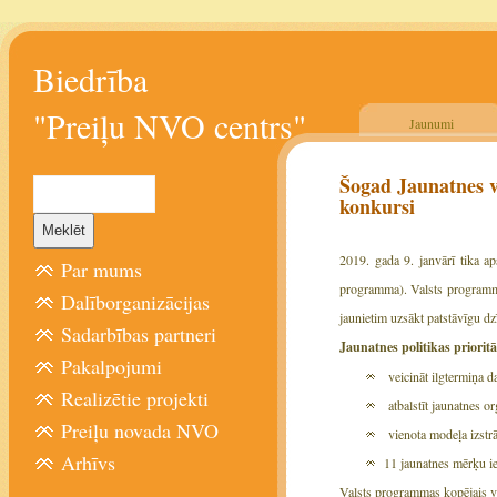
Biedrība
"Preiļu NVO centrs"
Jaunumi
Šogad Jaunatnes va
konkursi
2019. gada 9. janvārī tika ap
Par mums
programma). Valsts programmas
Dalīborganizācijas
jaunietim uzsākt patstāvīgu dz
Sadarbības partneri
Jaunatnes politikas priorit
Pakalpojumi
veicināt ilgtermiņa da
Realizētie projekti
atbalstīt jaunatnes or
Preiļu novada NVO
vienota modeļa izstrā
Arhīvs
11 jaunatnes mērķu ie
Valsts programmas kopējais v