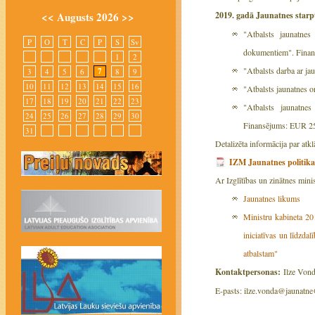
<<
Augusts 2026
>>
2019. gadā Jaunatnes starp
"Atbalsts jaunatnes 
P
O
T
C
P
S
Sv
dokumentiem". Finan
1
2
"Atbalsts darba ar ja
7
3
4
5
6
8
9
10
11
12
13
14
15
16
"Atbalsts jaunatnes o
17
18
19
20
21
22
23
"Atbalsts jaunatnes
24
25
26
27
28
29
30
Finansējums: EUR 25
31
Detalizēta informācija par atk
IZM Jaunatnes politik
Ar Izglītības un zinātnes mini
Jaunatnes likums
Ministru kabineta 20
iniciatīvas un līdzda
atbalstam"
Kontaktpersonas:
Ilze Vond
E-pasts: ilze.vonda@jaunatn